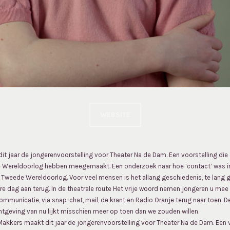
WEBSITE
t jaar de jongerenvoorstelling voor Theater Na de Dam. Een voorstelling die 
Wereldoorlog hebben meegemaakt. Een onderzoek naar hoe ‘contact’ was in 
 Tweede Wereldoorlog. Voor veel mensen is het allang geschiedenis, te lang
 dag aan terug. In de theatrale route Het vrije woord nemen jongeren u mee te
mmunicatie, via snap-chat, mail, de krant en Radio Oranje terug naar toen. De
htgeving van nu lijkt misschien meer op toen dan we zouden willen.
akkers maakt dit jaar de jongerenvoorstelling voor Theater Na de Dam. Een v