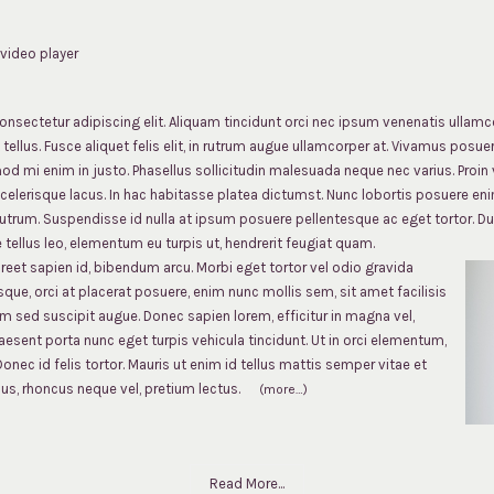
video player
nsectetur adipiscing elit. Aliquam tincidunt orci nec ipsum venenatis ullamcor
t tellus. Fusce aliquet felis elit, in rutrum augue ullamcorper at. Vivamus posue
mod mi enim in justo. Phasellus sollicitudin malesuada neque nec varius. Proin 
 scelerisque lacus. In hac habitasse platea dictumst. Nunc lobortis posuere eni
utrum. Suspendisse id nulla at ipsum posuere pellentesque ac eget tortor. Du
ellus leo, elementum eu turpis ut, hendrerit feugiat quam.
aoreet sapien id, bibendum arcu. Morbi eget tortor vel odio gravida
sque, orci at placerat posuere, enim nunc mollis sem, sit amet facilisis
lum sed suscipit augue. Donec sapien lorem, efficitur in magna vel,
raesent porta nunc eget turpis vehicula tincidunt. Ut in orci elementum,
 Donec id felis tortor. Mauris ut enim id tellus mattis semper vitae et
pus, rhoncus neque vel, pretium lectus.
(more…)
Read More...