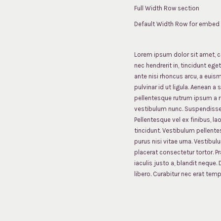
Full Width Row section
Default Width Row for embed 
Lorem ipsum dolor sit amet, co
nec hendrerit in, tincidunt ege
ante nisi rhoncus arcu, a euis
pulvinar id ut ligula. Aenean a
pellentesque rutrum ipsum a r
vestibulum nunc. Suspendisse t
Pellentesque vel ex finibus, l
tincidunt. Vestibulum pellente
purus nisi vitae urna. Vestibu
placerat consectetur tortor. P
iaculis justo a, blandit neque.
libero. Curabitur nec erat tem